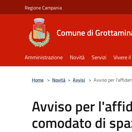
Salta al contenuto principale
Regione Campania
Comune di Grottamin
Amministrazione
Novità
Servizi
Vivere 
Home
>
Novità
>
Avvisi
>
Avviso per l'affida
Avviso per l'aff
comodato di spaz