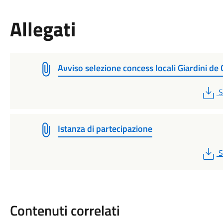
Allegati
Avviso selezione concess locali Giardini de 
P
S
Istanza di partecipazione
P
S
Contenuti correlati