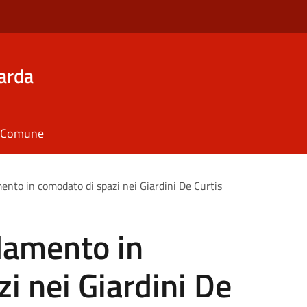
arda
il Comune
mento in comodato di spazi nei Giardini De Curtis
idamento in
i nei Giardini De