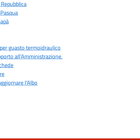
a Repubblica
i Pasqua
Papà
 per guasto termoidraulico
pporto all'Amministrazione.
 schede
re
aggiornare l'Albo