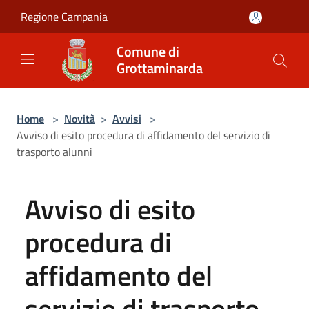
Salta al contenuto principale
Regione Campania
Comune di
Grottaminarda
Home
>
Novità
>
Avvisi
>
Avviso di esito procedura di affidamento del servizio di
trasporto alunni
Avviso di esito
procedura di
affidamento del
servizio di trasporto