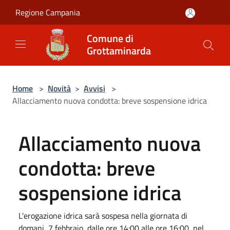
Salta al contenuto principale
Regione Campania
Comune di
Grottaminarda
Home
>
Novità
>
Avvisi
>
Allacciamento nuova condotta: breve sospensione idrica
Allacciamento nuova
condotta: breve
sospensione idrica
L'erogazione idrica sarà sospesa nella giornata di
domani, 7 febbraio, dalle ore 14:00 alle ore 16:00, nel