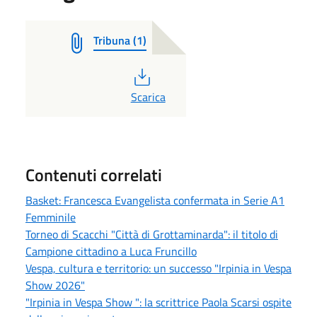
Tribuna (1)
PDF
Scarica
Contenuti correlati
Basket: Francesca Evangelista confermata in Serie A1
Femminile
Torneo di Scacchi "Città di Grottaminarda": il titolo di
Campione cittadino a Luca Fruncillo
Vespa, cultura e territorio: un successo "Irpinia in Vespa
Show 2026"
"Irpinia in Vespa Show ": la scrittrice Paola Scarsi ospite