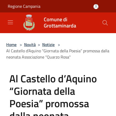
Salta al contenuto principale
Regione Campania
Comune di
Grottaminarda
Home
>
Novità
>
Notizie
>
Al Castello d’Aquino “Giornata della Poesia” promossa dalla
neonata Associazione "Quarzo Rosa"
Al Castello d’Aquino
“Giornata della
Poesia” promossa
dalla neonata