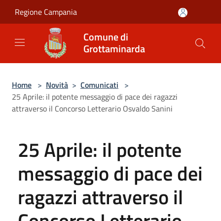
Salta al contenuto principale
Regione Campania
Comune di
Grottaminarda
Home
>
Novità
>
Comunicati
>
25 Aprile: il potente messaggio di pace dei ragazzi
attraverso il Concorso Letterario Osvaldo Sanini
25 Aprile: il potente
messaggio di pace dei
ragazzi attraverso il
Concorso Letterario