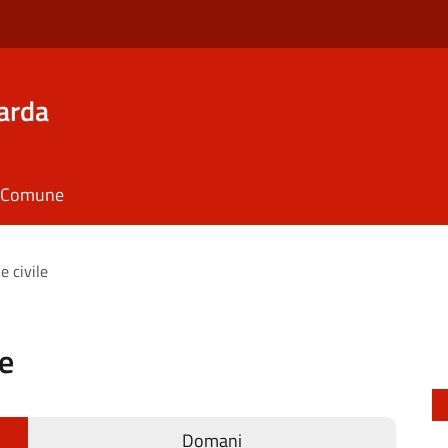
arda
il Comune
e civile
le
Domani