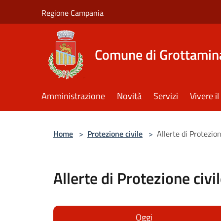
Salta al contenuto principale
Regione Campania
Comune di Grottamin
Amministrazione
Novità
Servizi
Vivere 
Home
>
Protezione civile
>
Allerte di Protezion
Allerte di Protezione civi
Oggi