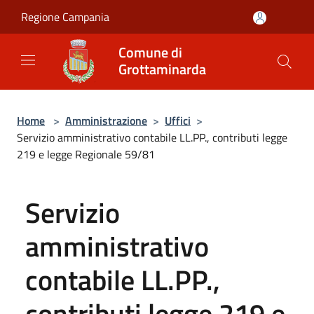
Salta al contenuto principale
Regione Campania
Comune di
Grottaminarda
Home
>
Amministrazione
>
Uffici
>
Servizio amministrativo contabile LL.PP., contributi legge
219 e legge Regionale 59/81
Servizio
amministrativo
contabile LL.PP.,
contributi legge 219 e