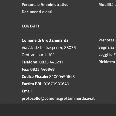
Personale Amministrativo
Mobilità e
Documenti e dati
CONTATTI
Prenotaz
Comune di Grottaminarda
Segnalazi
Via Alcide De Gasperi 4, 83035
Leggi le 
Grottaminarda AV
Richiesta
Telefono:
0825 445211
Fax:
0825 446848
Codice Fiscale:
81000450643
Partita IVA:
00679980649
Email:
protocollo@comune.grottaminarda.av.it
PEC:
protocollo.grottaminarda@asmepec.it