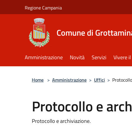
Salta al contenuto principale
Regione Campania
Comune di Grottamin
Amministrazione
Novità
Servizi
Vivere 
Home
>
Amministrazione
>
Uffici
>
Protocollo
Protocollo e arc
Protocollo e archiviazione.