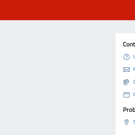
Cont
Prob