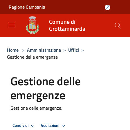
Salta al contenuto principale
Regione Campania
Comune di
Grottaminarda
Home
>
Amministrazione
>
Uffici
>
Gestione delle emergenze
Gestione delle
emergenze
Gestione delle emergenze.
Condividi
Vedi azioni