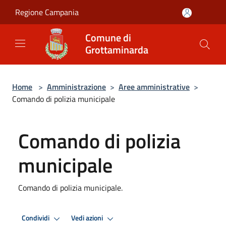
Salta al contenuto principale
Regione Campania
Comune di
Grottaminarda
Home
>
Amministrazione
>
Aree amministrative
>
Comando di polizia municipale
Comando di polizia
municipale
Comando di polizia municipale.
Condividi
Vedi azioni