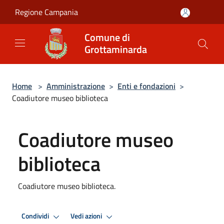
Salta al contenuto principale
Regione Campania
Comune di
Grottaminarda
Home
>
Amministrazione
>
Enti e fondazioni
>
Coadiutore museo biblioteca
Coadiutore museo
biblioteca
Coadiutore museo biblioteca.
Condividi
Vedi azioni