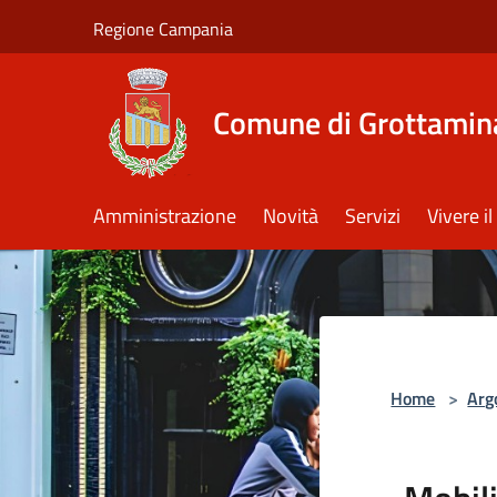
Salta al contenuto principale
Regione Campania
Comune di Grottamin
Amministrazione
Novità
Servizi
Vivere 
Home
>
Arg