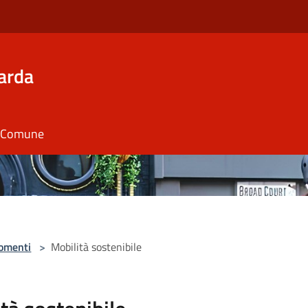
arda
il Comune
omenti
>
Mobilità sostenibile