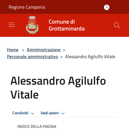
Salta al contenuto principale
Regione Campania
Comune di
Grottaminarda
Home
>
Amministrazione
>
Personale amministrativo
>
Alessandro Agilulfo Vitale
Alessandro Agilulfo
Vitale
Condividi
Vedi azioni
INDICE DELLA PAGINA