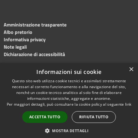
Amministrazione trasparente
Albo pretorio
Informativa privacy
Note legali
Dichiarazione di accessibilità
×
Informazioni sui cookie
Questo sito web utilizza cookie tecnici e assimilati strettamente
RSS
Copyright © 2024 •
necessari al corretto funzionamento e alla navigazione del sito,
Accessibilità
Comune di
Grottaminarda
nonché un cookie tecnico analitico al solo fine di elaborare
Privacy
• Powered by
Municipium
informazioni statistiche, aggregate e anonime.
Per maggiori dettagli, può consultare la cookie policy al seguente
link
Cookie
•
Redazione
Mappa del sito
ACCETTA TUTTO
RIFIUTA TUTTO
Numeri utili
PEC
MOSTRA DETTAGLI