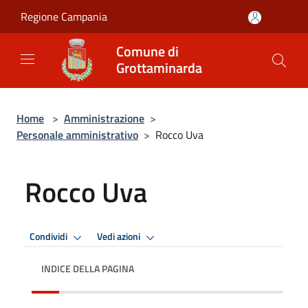
Salta al contenuto principale
Regione Campania
Comune di
Grottaminarda
Home
>
Amministrazione
>
Personale amministrativo
>
Rocco Uva
Rocco Uva
Condividi
Vedi azioni
INDICE DELLA PAGINA