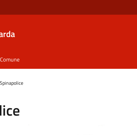
arda
il Comune
Spinapolice
lice