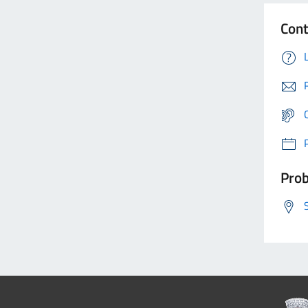
Cont
Prob