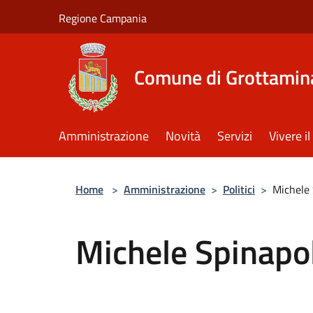
Salta al contenuto principale
Regione Campania
Comune di Grottamin
Amministrazione
Novità
Servizi
Vivere 
Home
>
Amministrazione
>
Politici
>
Michele 
Michele Spinapo