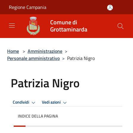
Salta al contenuto principale
Regione Campania
Comune di
Grottaminarda
Home
>
Amministrazione
>
Personale amministrativo
>
Patrizia Nigro
Patrizia Nigro
Condividi
Vedi azioni
INDICE DELLA PAGINA