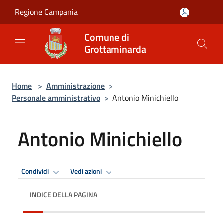
Salta al contenuto principale
Regione Campania
Comune di
Grottaminarda
Home
>
Amministrazione
>
Personale amministrativo
>
Antonio Minichiello
Antonio Minichiello
Condividi
Vedi azioni
INDICE DELLA PAGINA