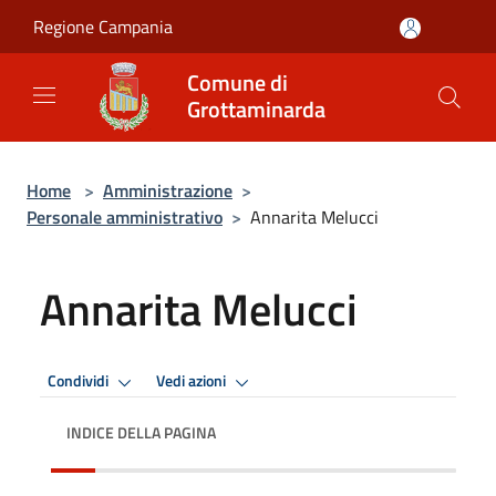
Salta al contenuto principale
Regione Campania
Comune di
Grottaminarda
Home
>
Amministrazione
>
Personale amministrativo
>
Annarita Melucci
Annarita Melucci
Condividi
Vedi azioni
INDICE DELLA PAGINA