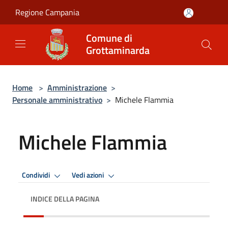
Salta al contenuto principale
Regione Campania
Comune di
Grottaminarda
Home
>
Amministrazione
>
Personale amministrativo
>
Michele Flammia
Michele Flammia
Condividi
Vedi azioni
INDICE DELLA PAGINA