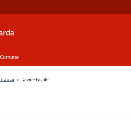
arda
il Comune
trativo
>
Davide Favale