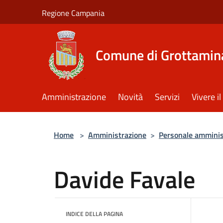
Salta al contenuto principale
Regione Campania
Comune di Grottamin
Amministrazione
Novità
Servizi
Vivere 
Home
>
Amministrazione
>
Personale amminis
Davide Favale
INDICE DELLA PAGINA