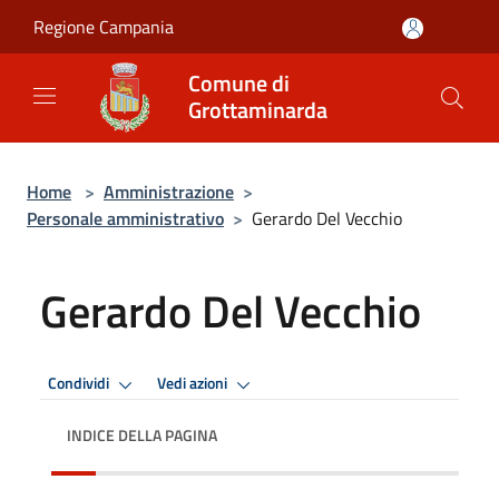
Salta al contenuto principale
Regione Campania
Comune di
Grottaminarda
Home
>
Amministrazione
>
Personale amministrativo
>
Gerardo Del Vecchio
Gerardo Del Vecchio
Condividi
Vedi azioni
INDICE DELLA PAGINA