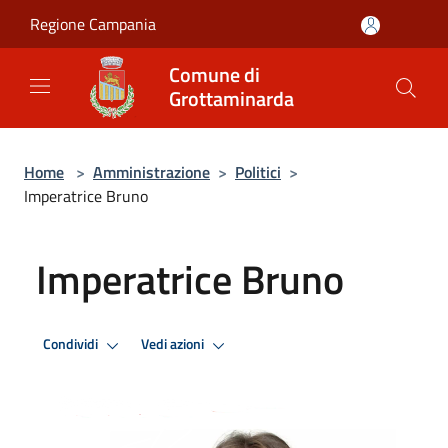
Salta al contenuto principale
Regione Campania
Comune di
Grottaminarda
Home
>
Amministrazione
>
Politici
>
Imperatrice Bruno
Imperatrice Bruno
Condividi
Vedi azioni