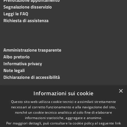
Segnalazione disservizio
Leggi le FAQ
Richiesta di assistenza
Amministrazione trasparente
Albo pretorio
Informativa privacy
Note legali
Dichiarazione di accessibilità
×
Informazioni sui cookie
Questo sito web utilizza cookie tecnici e assimilati strettamente
RSS
Copyright © 2024 •
necessari al corretto funzionamento e alla navigazione del sito,
Accessibilità
Comune di
Grottaminarda
nonché un cookie tecnico analitico al solo fine di elaborare
Privacy
• Powered by
Municipium
informazioni statistiche, aggregate e anonime.
Per maggiori dettagli, può consultare la cookie policy al seguente
link
Cookie
•
Redazione