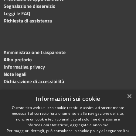
Segnalazione disservizio
Leggi le FAQ
Richiesta di assistenza
Amministrazione trasparente
Albo pretorio
Informativa privacy
Note legali
Dichiarazione di accessibilità
×
Informazioni sui cookie
Questo sito web utilizza cookie tecnici e assimilati strettamente
RSS
Copyright © 2024 •
necessari al corretto funzionamento e alla navigazione del sito,
Accessibilità
Comune di
Grottaminarda
nonché un cookie tecnico analitico al solo fine di elaborare
Privacy
• Powered by
Municipium
informazioni statistiche, aggregate e anonime.
Per maggiori dettagli, può consultare la cookie policy al seguente
link
Cookie
•
Redazione