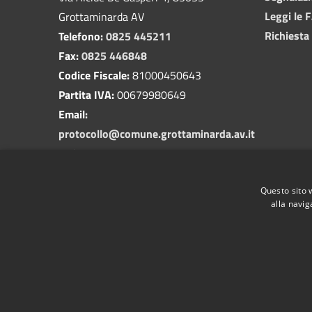
Leggi le 
Grottaminarda AV
Richiesta
Telefono:
0825 445211
Fax:
0825 446848
Codice Fiscale:
81000450643
Partita IVA:
00679980649
Email:
protocollo@comune.grottaminarda.av.it
PEC:
protocollo.grottaminarda@asmepec.it
Questo sito 
alla navig
RSS
Accessibilità
Privacy
Cookie
Mappa de