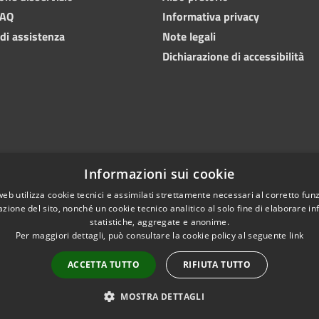
FAQ
Informativa privacy
 di assistenza
Note legali
Dichiarazione di accessibilità
Informazioni sui cookie
web utilizza cookie tecnici e assimilati strettamente necessari al corretto fu
azione del sito, nonché un cookie tecnico analitico al solo fine di elaborare i
statistiche, aggregate e anonime.
Per maggiori dettagli, può consultare la cookie policy al seguente
link
Copyright © 2024 • Comu
l sito
Numeri utili
PEC
ACCETTA TUTTO
RIFIUTA TUTTO
MOSTRA DETTAGLI