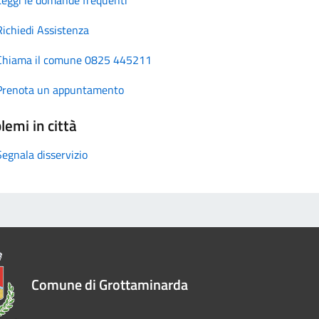
Richiedi Assistenza
Chiama il comune 0825 445211
Prenota un appuntamento
lemi in città
Segnala disservizio
Comune di Grottaminarda