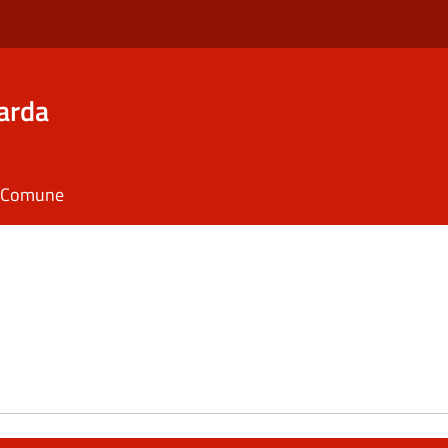
arda
il Comune
e