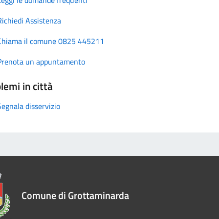
Richiedi Assistenza
Chiama il comune 0825 445211
Prenota un appuntamento
lemi in città
Segnala disservizio
Comune di Grottaminarda