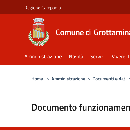
Salta al contenuto principale
Regione Campania
Comune di Grottamin
Amministrazione
Novità
Servizi
Vivere 
Home
>
Amministrazione
>
Documenti e dati
Documento funzionament