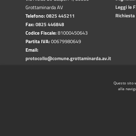
Leggi le 
Grottaminarda AV
Richiesta
Telefono:
0825 445211
Fax:
0825 446848
Codice Fiscale:
81000450643
Partita IVA:
00679980649
Email:
protocollo@comune.grottaminarda.av.it
PEC:
protocollo.grottaminarda@asmepec.it
Questo sito 
alla navig
RSS
Accessibilità
Privacy
Cookie
Mappa de