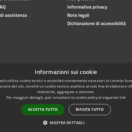
FAQ
Informativa privacy
 di assistenza
Note legali
Dichiarazione di accessibilità
Informazioni sui cookie
web utilizza cookie tecnici e assimilati strettamente necessari al corretto fu
azione del sito, nonché un cookie tecnico analitico al solo fine di elaborare i
statistiche, aggregate e anonime.
Per maggiori dettagli, può consultare la cookie policy al seguente
link
Copyright © 2024 • Comu
l sito
Numeri utili
PEC
ACCETTA TUTTO
RIFIUTA TUTTO
MOSTRA DETTAGLI