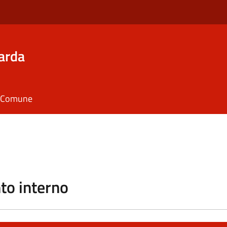
arda
il Comune
o interno