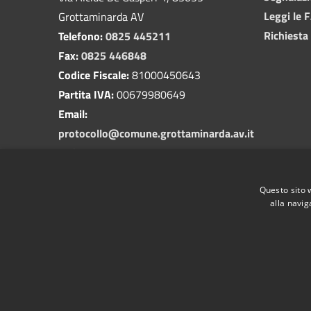
Leggi le 
Grottaminarda AV
Richiesta
Telefono:
0825 445211
Fax:
0825 446848
Codice Fiscale:
81000450643
Partita IVA:
00679980649
Email:
protocollo@comune.grottaminarda.av.it
PEC:
protocollo.grottaminarda@asmepec.it
Questo sito 
alla navig
RSS
Accessibilità
Privacy
Cookie
Mappa de