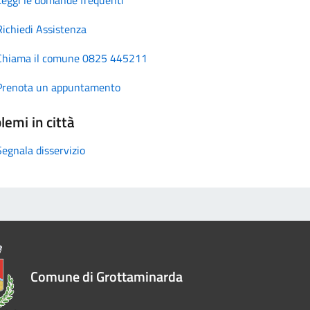
Richiedi Assistenza
Chiama il comune 0825 445211
Prenota un appuntamento
lemi in città
Segnala disservizio
Comune di Grottaminarda