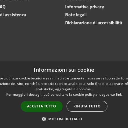
FAQ
Informativa privacy
 di assistenza
Note legali
Dichiarazione di accessibilità
Informazioni sui cookie
web utilizza cookie tecnici e assimilati strettamente necessari al corretto fu
azione del sito, nonché un cookie tecnico analitico al solo fine di elaborare i
statistiche, aggregate e anonime.
Per maggiori dettagli, può consultare la cookie policy al seguente
link
Copyright © 2024 • Comu
l sito
Numeri utili
PEC
ACCETTA TUTTO
RIFIUTA TUTTO
MOSTRA DETTAGLI