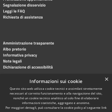
Segnalazione disservizio
Leggi le FAQ
Richiesta di assistenza
Amministrazione trasparente
Albo pretorio
Informativa privacy
Note legali
Dichiarazione di accessibilità
×
Informazioni sui cookie
Questo sito web utilizza cookie tecnici e assimilati strettamente
RSS
Copyright © 2024 •
necessari al corretto funzionamento e alla navigazione del sito,
Accessibilità
Comune di
Grottaminarda
nonché un cookie tecnico analitico al solo fine di elaborare
Privacy
• Powered by
Municipium
informazioni statistiche, aggregate e anonime.
Per maggiori dettagli, può consultare la cookie policy al seguente
link
Cookie
•
Redazione