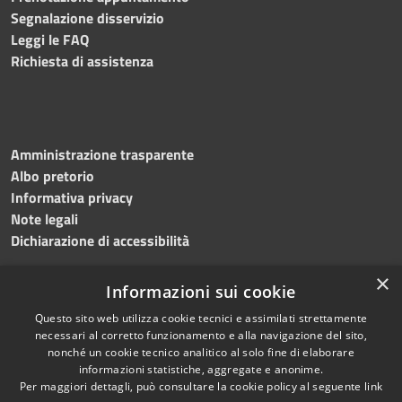
Segnalazione disservizio
Leggi le FAQ
Richiesta di assistenza
Amministrazione trasparente
Albo pretorio
Informativa privacy
Note legali
Dichiarazione di accessibilità
×
Informazioni sui cookie
Questo sito web utilizza cookie tecnici e assimilati strettamente
RSS
Copyright © 2024 •
necessari al corretto funzionamento e alla navigazione del sito,
Accessibilità
Comune di
Grottaminarda
nonché un cookie tecnico analitico al solo fine di elaborare
Privacy
• Powered by
Municipium
informazioni statistiche, aggregate e anonime.
Per maggiori dettagli, può consultare la cookie policy al seguente
link
Cookie
•
Redazione