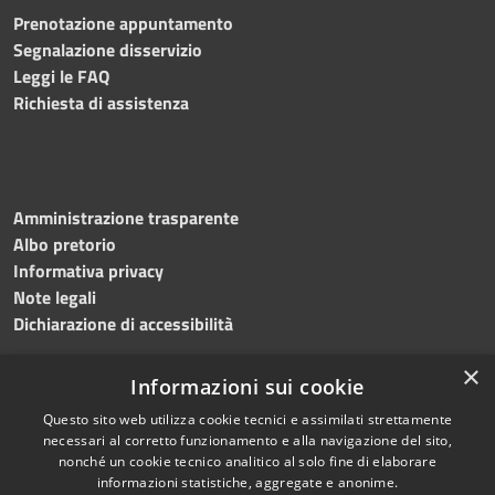
Prenotazione appuntamento
Segnalazione disservizio
Leggi le FAQ
Richiesta di assistenza
Amministrazione trasparente
Albo pretorio
Informativa privacy
Note legali
Dichiarazione di accessibilità
×
Informazioni sui cookie
Questo sito web utilizza cookie tecnici e assimilati strettamente
RSS
Copyright © 2024 •
necessari al corretto funzionamento e alla navigazione del sito,
Accessibilità
Comune di
Grottaminarda
nonché un cookie tecnico analitico al solo fine di elaborare
Privacy
• Powered by
Municipium
informazioni statistiche, aggregate e anonime.