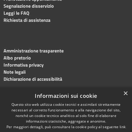
Segnalazione disservizio
Leggi le FAQ
Richiesta di assistenza
Amministrazione trasparente
Albo pretorio
Informativa privacy
Note legali
Dichiarazione di accessibilità
×
Informazioni sui cookie
Questo sito web utilizza cookie tecnici e assimilati strettamente
RSS
Copyright © 2024 •
necessari al corretto funzionamento e alla navigazione del sito,
Accessibilità
Comune di
Grottaminarda
nonché un cookie tecnico analitico al solo fine di elaborare
Privacy
• Powered by
Municipium
informazioni statistiche, aggregate e anonime.
Per maggiori dettagli, può consultare la cookie policy al seguente
link
Cookie
•
Redazione