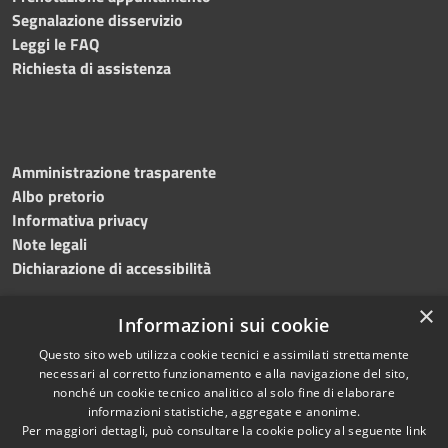
Segnalazione disservizio
Leggi le FAQ
Richiesta di assistenza
Amministrazione trasparente
Albo pretorio
Informativa privacy
Note legali
Dichiarazione di accessibilità
×
Informazioni sui cookie
Questo sito web utilizza cookie tecnici e assimilati strettamente
RSS
Copyright © 2024 •
necessari al corretto funzionamento e alla navigazione del sito,
Accessibilità
Comune di
Grottaminarda
nonché un cookie tecnico analitico al solo fine di elaborare
Privacy
• Powered by
Municipium
informazioni statistiche, aggregate e anonime.
Per maggiori dettagli, può consultare la cookie policy al seguente
link
Cookie
•
Redazione