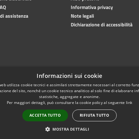
FAQ
Informativa privacy
 di assistenza
Note legali
Dichiarazione di accessibilità
Informazioni sui cookie
web utilizza cookie tecnici e assimilati strettamente necessari al corretto fu
azione del sito, nonché un cookie tecnico analitico al solo fine di elaborare i
statistiche, aggregate e anonime.
Per maggiori dettagli, può consultare la cookie policy al seguente
link
Copyright © 2024 • Comu
l sito
Numeri utili
PEC
ACCETTA TUTTO
RIFIUTA TUTTO
MOSTRA DETTAGLI