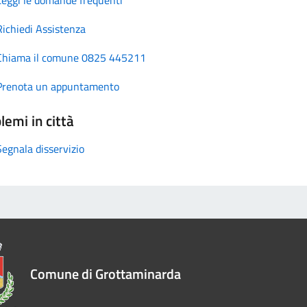
Richiedi Assistenza
Chiama il comune 0825 445211
Prenota un appuntamento
lemi in città
Segnala disservizio
Comune di Grottaminarda