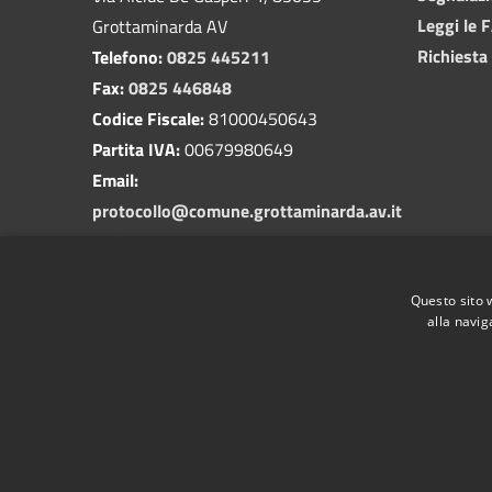
Leggi le 
Grottaminarda AV
Richiesta
Telefono:
0825 445211
Fax:
0825 446848
Codice Fiscale:
81000450643
Partita IVA:
00679980649
Email:
protocollo@comune.grottaminarda.av.it
PEC:
protocollo.grottaminarda@asmepec.it
Questo sito 
alla navig
RSS
Accessibilità
Privacy
Cookie
Mappa de