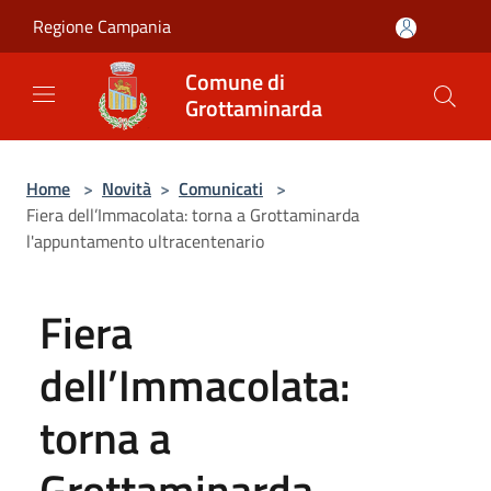
Salta al contenuto principale
Regione Campania
Comune di
Grottaminarda
Home
>
Novità
>
Comunicati
>
Fiera dell’Immacolata: torna a Grottaminarda
l'appuntamento ultracentenario
Fiera
dell’Immacolata:
torna a
Grottaminarda