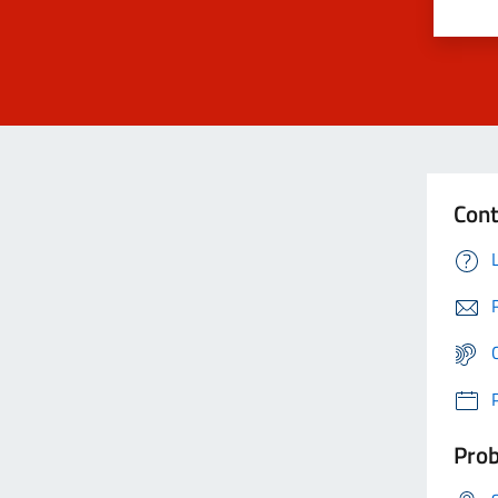
Cont
Prob