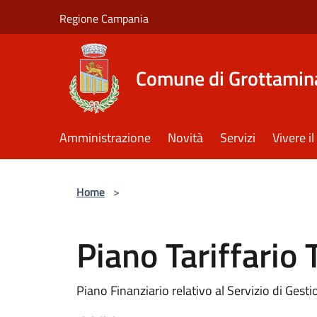
Salta al contenuto principale
Regione Campania
Comune di Grottamin
Amministrazione
Novità
Servizi
Vivere 
Home
>
Piano Tariffario
Piano Finanziario relativo al Servizio di Gest