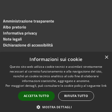
Amministrazione trasparente
Albo pretorio
Informativa privacy
Note legali
Dichiarazione di accessibilità
×
Informazioni sui cookie
Questo sito web utilizza cookie tecnici e assimilati strettamente
RSS
Copyright © 2024 •
necessari al corretto funzionamento e alla navigazione del sito,
Accessibilità
Comune di
Grottaminarda
nonché un cookie tecnico analitico al solo fine di elaborare
Privacy
• Powered by
Municipium
informazioni statistiche, aggregate e anonime.
Per maggiori dettagli, può consultare la cookie policy al seguente
link
Cookie
•
Redazione
Mappa del sito
ACCETTA TUTTO
RIFIUTA TUTTO
Numeri utili
PEC
MOSTRA DETTAGLI