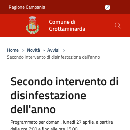
Salta al contenuto principale
Regione Campania
Comune di
Grottaminarda
Home
>
Novità
>
Avvisi
>
Secondo intervento di disinfestazione dell'anno
Secondo intervento di
disinfestazione
dell'anno
Programmato per domani, lunedì 27 aprile, a partire
dalle ore 7:00 e fino alle ore 15:00.